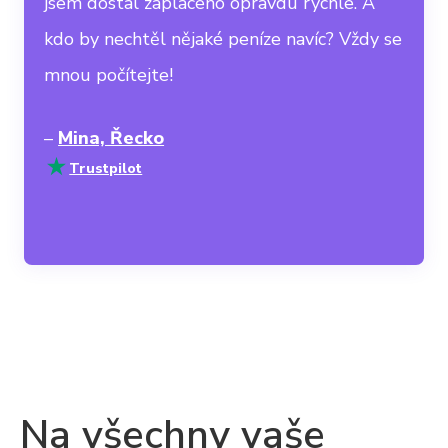
jsem dostal zaplaceno opravdu rychle. A
kdo by nechtěl nějaké peníze navíc? Vždy se
mnou počítejte!
–
Mina, Řecko
Trustpilot
Na všechny vaše