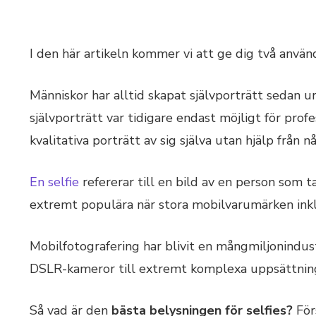
I den här artikeln kommer vi att ge dig två använ
Människor har alltid skapat självporträtt sedan ur
självporträtt var tidigare endast möjligt för prof
kvalitativa porträtt av sig själva utan hjälp från 
En selfie
refererar till en bild av en person som t
extremt populära när stora mobilvarumärken inkl
Mobilfotografering har blivit en mångmiljonindust
DSLR-kameror till extremt komplexa uppsättning
Så vad är den
bästa belysningen för selfies?
Förs