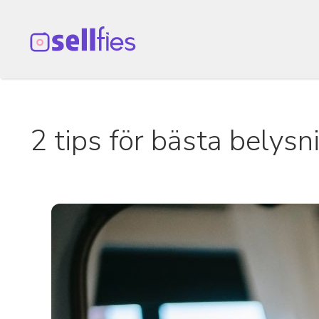
Hoppa
till
innehåll
2 tips för bästa belysni