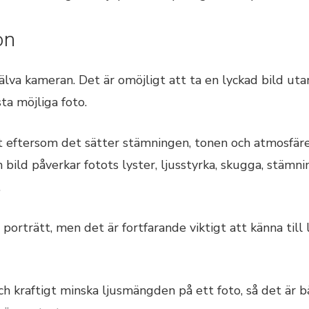
on
älva kameran. Det är omöjligt att ta en lyckad bild utan l
sta möjliga foto.
gt eftersom det sätter stämningen, tonen och atmosfären
n bild påverkar fotots lyster, ljusstyrka, skugga, stämni
.
 porträtt, men det är fortfarande viktigt att känna til
och kraftigt minska ljusmängden på ett foto, så det är b