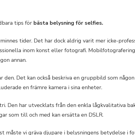
dbara tips för
bästa belysning för selfies.
minnes tider. Det har dock aldrig varit mer icke-profess
essionella inom konst eller fotografi. Mobilfotograferin
någon annan.
ar den. Det kan också beskriva en gruppbild som någon i
uderade en främre kamera i sina enheter.
ri. Den har utvecklats från den enkla lågkvalitativa ba
ar som till och med kan ersätta en DSLR.
t måste vi gräva djupare i belysningens betydelse i fo