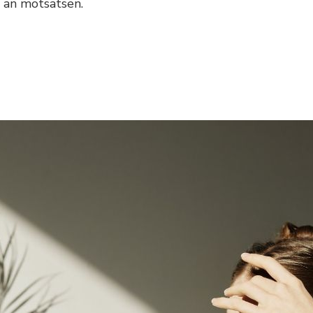
t än motsatsen.