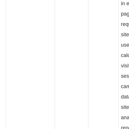
in 
pa
req
sit
use
cal
visi
ses
ca
dat
sit
ana
rep