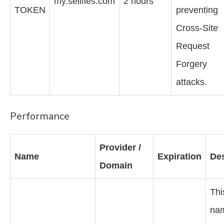
my.sellfies.com
2 hours
TOKEN
preventing
Cross-Site
Request
Forgery
attacks.
Performance
Provider /
Name
Expiration
Des
Domain
Thi
nam