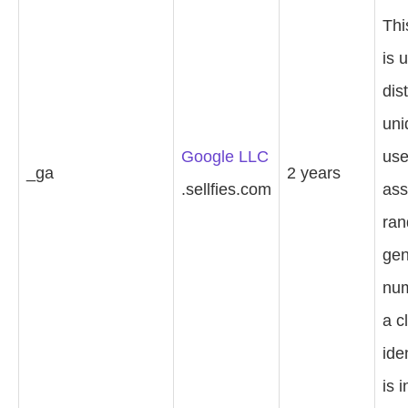
Thi
is 
dis
uni
Google LLC
use
_ga
2 years
.sellfies.com
ass
ran
gen
nu
a c
iden
is 