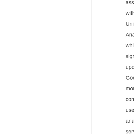
ass
wit
Uni
Ana
whi
sig
upd
Goo
mo
co
us
ana
ser