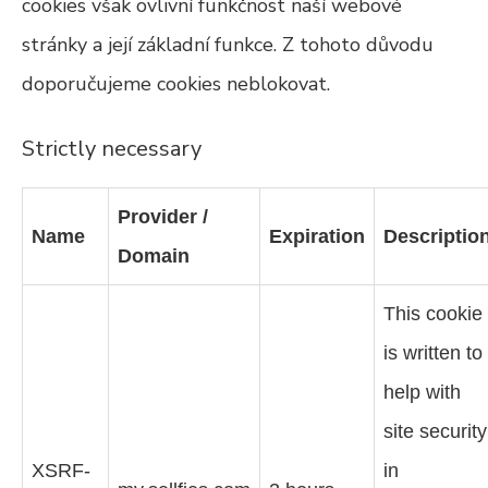
cookies však ovlivní funkčnost naší webové
stránky a její základní funkce. Z tohoto důvodu
doporučujeme cookies neblokovat.
Strictly necessary
Provider /
Name
Expiration
Descriptio
Domain
This cookie
is written to
help with
site security
XSRF-
in